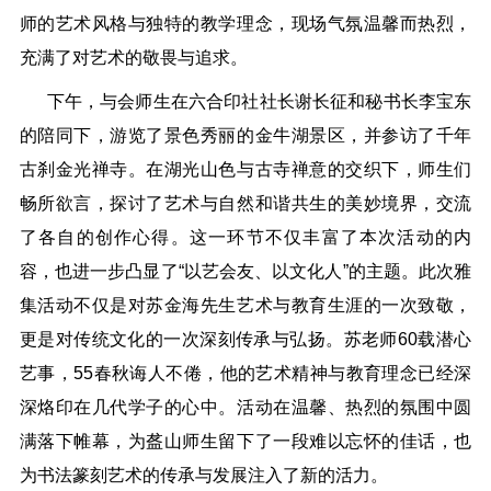
师的艺术风格与独特的教学理念，现场气氛温馨而热烈，
充满了对艺术的敬畏与追求。
下午，与会师生在六合印社社长谢长征和秘书长李宝东
的陪同下，游览了景色秀丽的金牛湖景区，并参访了千年
古刹金光禅寺。在湖光山色与古寺禅意的交织下，师生们
畅所欲言，探讨了艺术与自然和谐共生的美妙境界，交流
了各自的创作心得。这一环节不仅丰富了本次活动的内
容，也进一步凸显了“以艺会友、以文化人”的主题。此次雅
集活动不仅是对苏金海先生艺术与教育生涯的一次致敬，
更是对传统文化的一次深刻传承与弘扬。苏老师60载潜心
艺事，55春秋诲人不倦，他的艺术精神与教育理念已经深
深烙印在几代学子的心中。活动在温馨、热烈的氛围中圆
满落下帷幕，为盋山师生留下了一段难以忘怀的佳话，也
为书法篆刻艺术的传承与发展注入了新的活力。