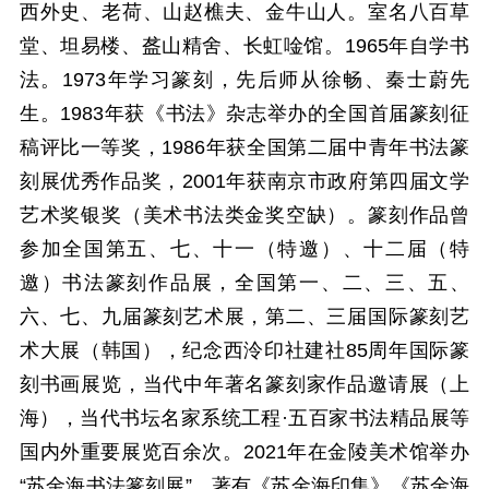
西外史、老荷、山赵樵夫、金牛山人。室名八百草
堂、坦易楼、盋山精舍、长虹唫馆。1965年自学书
法。1973年学习篆刻，先后师从徐畅、秦士蔚先
生。1983年获《书法》杂志举办的全国首届篆刻征
稿评比一等奖，1986年获全国第二届中青年书法篆
刻展优秀作品奖，2001年获南京市政府第四届文学
艺术奖银奖（美术书法类金奖空缺）。篆刻作品曾
参加全国第五、七、十一（特邀）、十二届（特
邀）书法篆刻作品展，全国第一、二、三、五、
六、七、九届篆刻艺术展，第二、三届国际篆刻艺
术大展（韩国），纪念西泠印社建社85周年国际篆
刻书画展览，当代中年著名篆刻家作品邀请展（上
海），当代书坛名家系统工程·五百家书法精品展等
国内外重要展览百余次。2021年在金陵美术馆举办
“苏金海书法篆刻展”。著有《苏金海印集》《苏金海