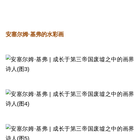
安塞尔姆·基弗的水彩画