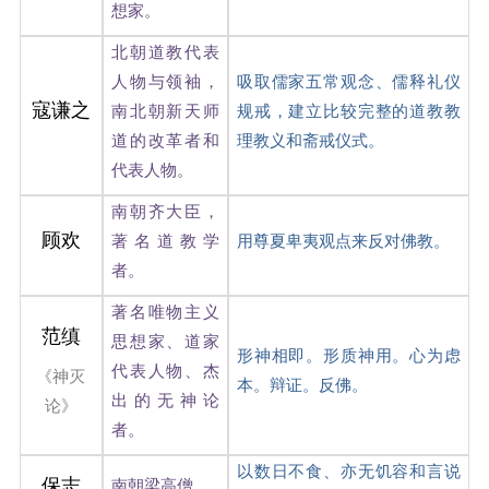
想家。
北朝道教代表
人物与领袖，
吸取儒家五常观念、儒释礼仪
寇谦之
南北朝新天师
规戒，建立比较完整的道教教
道的改革者和
理教义和斋戒仪式。
代表人物。
南朝齐大臣，
顾欢
著名道教学
用尊夏卑夷观点来反对佛教。
者。
著名唯物主义
范缜
思想家、道家
形神相即。形质神用。心为虑
代表人物、杰
《神灭
本。辩证。反佛。
出的无神论
论》
者。
以数日不食、亦无饥容和言说
保志
南朝梁高僧。