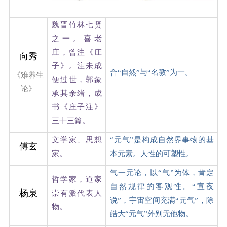
魏晋竹林七贤
之一。喜老
庄，曾注《庄
向秀
子》。注未成
合“自然”与“名教”为一。
《难养生
便过世，郭象
论》
承其余绪，成
书《庄子注》
三十三篇。
文学家、思想
“元气”是构成自然界事物的基
傅玄
家。
本元素。人性的可塑性。
气一元论，以“气”为体，肯定
哲学家，道家
自然规律的客观性。“宣夜
杨泉
崇有派代表人
说”，宇宙空间充满“元气”，除
物。
皓大“元气”外别无他物。