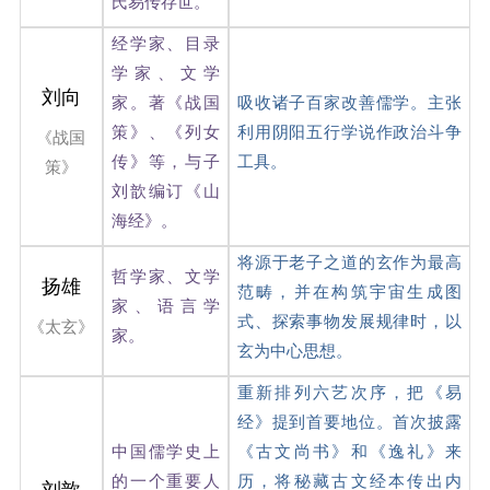
氏易传存世。
经学家、目录
学家、文学
刘向
家。著《战国
吸收诸子百家改善儒学。主张
策》、《列女
利用阴阳五行学说作政治斗争
《战国
传》等，与子
工具。
策》
刘歆编订《山
海经》。
将源于老子之道的玄作为最高
哲学家、文学
扬雄
范畴，并在构筑宇宙生成图
家、语言学
式、探索事物发展规律时，以
《太玄》
家。
玄为中心思想。
重新排列六艺次序，把《易
经》提到首要地位。首次披露
中国儒学史上
《古文尚书》和《逸礼》来
的一个重要人
历，将秘藏古文经本传出内
刘歆