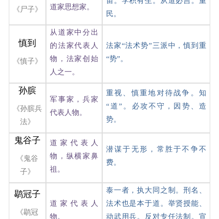
宙。学积有生。从道必吉。重
道家思想家。
《尸子》
民。
从道家中分出
慎到
的法家代表人
法家“法术势”三派中，慎到重
物，法家创始
“势”。
《慎子》
人之一。
孙膑
重视、慎重地对待战争。知
军事家，兵家
“道”。必攻不守，因势、造
《孙膑兵
代表人物。
势。
法》
鬼谷子
道家代表人
潜谋于无形，常胜于不争不
物，纵横家鼻
《鬼谷
费。
祖。
子》
泰一者，执大同之制。刑名、
鹖冠子
道家代表人
法术也是本于道。举贤授能、
《鹖冠
物。
动武用兵。反对专任法制。宣