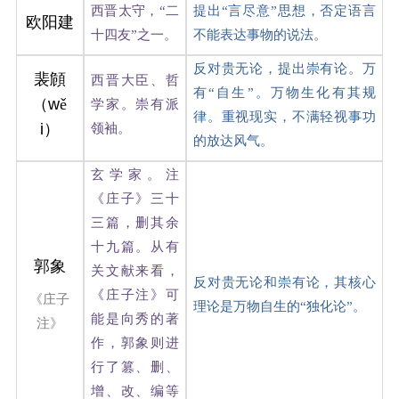
西晋太守，“二
提出“言尽意”思想，否定语言
欧阳建
十四友”之一。
不能表达事物的说法。
反对贵无论，提出崇有论。万
裴頠
西晋大臣、哲
有“自生”。万物生化有其规
（
w
ě
学家。崇有派
律。重视现实，不满轻视事功
i
）
领袖。
的放达风气。
玄学家。注
《庄子》三十
三篇，删其余
十九篇。从有
郭象
关文献来看，
反对贵无论和崇有论，其核心
《庄子注》可
《庄子
理论是万物自生的“独化论”。
能是向秀的著
注》
作，郭象则进
行了篡、删、
增、改、编等