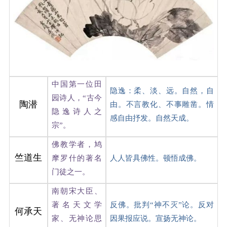
中国第一位田
隐逸：柔、淡、远。自然，自
园诗人，“古今
陶潜
由。不言教化、不事雕凿。情
隐逸诗人之
感自由抒发。自然天成。
宗”。
佛教学者，鸠
竺道生
摩罗什的著名
人人皆具佛性。顿悟成佛。
门徒之一。
南朝宋大臣、
著名天文学
反佛。批判“神不灭”论。反对
何承天
家、无神论思
因果报应说。宣扬无神论。