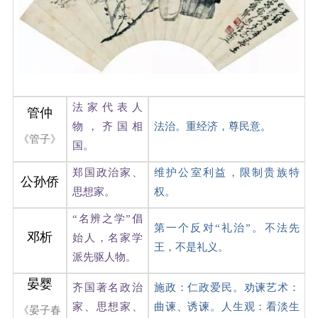
法家代表人
管仲
物，齐国相
法治。重经济，尊民意。
《管子》
国。
郑国政治家、
维护公室利益，限制贵族特
公孙侨
思想家。
权。
“名辨之学
”倡
第一个反对“礼治”。不法先
邓析
始人，名家学
王，不是礼义。
派先驱人物。
晏婴
齐国著名政治
施政：仁政爱民。劝谏艺术：
家、思想家、
曲谏、诱谏。人生观：看淡生
《晏子春