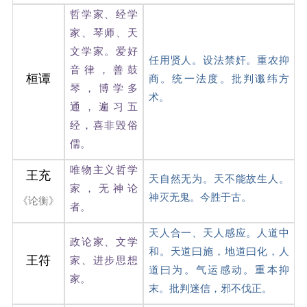
哲学家、经学
家、琴师、天
文学家。爱好
任用贤人。设法禁奸。重农抑
音律，善鼓
桓谭
商。统一法度。批判谶纬方
琴，博学多
术。
通，遍习五
经，喜非毁俗
儒。
唯物主义哲学
王充
天自然无为。天不能故生人。
家，无神论
神灭无鬼。今胜于古。
《论衡》
者。
天人合一、天人感应。人道中
政论家、文学
和。天道曰施，地道曰化，人
王符
家、进步思想
道曰为。气运感动。重本抑
家。
末。批判迷信，邪不伐正。