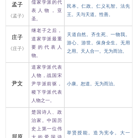
儒家学派的代
孟子
民本。仁政。仁义礼智。法先
表人物，亚
王。天与天道。性善。
《孟子》
圣。
继老子之后，
天道自然。齐生死、一物我。
庄子
道家学派最重
游心、游世。保身全生。无用
要的代表人
《庄子》
之用。天人合一。无为而治。
物。
道家学派代表
人物，战国宋
尹文
尹学派前驱，
小康。恕道。无为而治。
稷下学派代表
人物之一。
楚国诗人、政
治家。中国历
史上第一位伟
举贤授能。造为宪令。大一
屈原
大的爱国诗