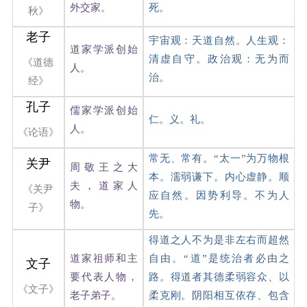
外交家。
死。
秋》
老子
宇宙观：天道自然。人生观：
道家学派创始
清虚自守。政治观：无为而
《道德
人。
治。
经》
孔子
儒家学派创始
仁。义。礼。
人。
《论语》
常无、常有。“太一”为万物根
关尹
周敬王之大
本。濡弱谦下。内心虚静。顺
夫，道家人
《关尹
应自然。因势利导。不为人
物。
子》
先。
得道之人不为是非左右而超然
道家祖师和主
自由。“道”是统治者必由之
文子
要代表人物，
路。得道者其德柔弱容众、以
《文子》
老子弟子。
柔克刚。阴阳相互依存、包含