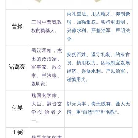
尚礼重法。用人唯才。抑制豪
三国中曹魏政
强，加强集权。实行屯田制，
曹操
权的奠基人。
兴修水利。严整治军，严明法
令。
蜀汉丞相，杰
安抚百姓、遵守礼制、约束官
出的政治家、
员、慎用权力。因地制宜发展
诸葛亮
军事家、散文
经济。兴修水利。严以治军，
家、书法家、
谨慎用兵。
发明家。
魏国玄学家、
大臣。魏晋玄
以无为本，贵无贱有。圣人无
何晏
学创始者之
情。重“自然”而轻“名教”。
一。
王弼
魏晋玄学的主