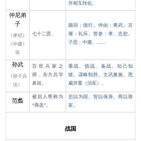
并相互转化。
仲尼弟
子
颜回：德行。仲由：勇武。言
七十二贤。
偃：礼乐。曾参：孝、忠恕。
《孝经》
子思：中庸。……
《中庸》
等
孙武
百世兵家之
重战、慎战、备战。知己知
师，东方兵学
彼。谋略制胜。文武兼施。恩
《孙子兵
鼻祖。
威并重（治军）。
法》
被后人尊称为
忠以为国。智以保身。商以致
范蠡
“商圣”。
富。
战国