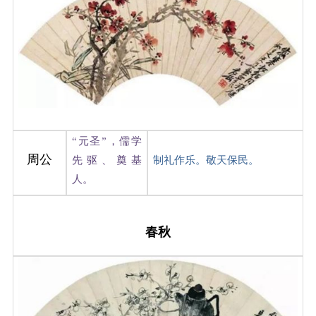
“元圣”，儒学
周公
先驱、奠基
制礼作乐。敬天保民。
人。
春秋