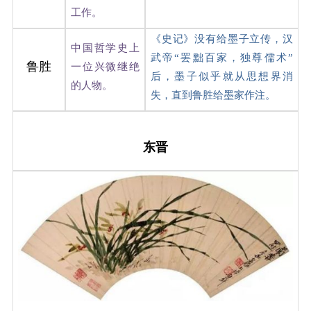
工作。
《史记》没有给墨子立传，汉
中国哲学史上
武帝“罢黜百家，独尊儒术”
鲁胜
一位兴微继绝
后，墨子似乎就从思想界消
的人物。
失，直到鲁胜给墨家作注。
东晋