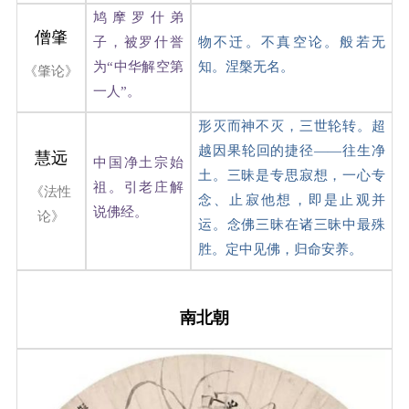
鸠摩罗什弟
僧肇
子，被罗什誉
物不迁。不真空论。般若无
为“中华解空第
知。涅槃无名。
《肇论》
一人”。
形灭而神不灭，三世轮转。超
越因果轮回的捷径——往生净
慧远
中国净土宗始
土。三昧是专思寂想，一心专
祖。引老庄解
《法性
念、止寂他想，即是止观并
说佛经。
论》
运。念佛三昧在诸三昧中最殊
胜。定中见佛，归命安养。
南北朝