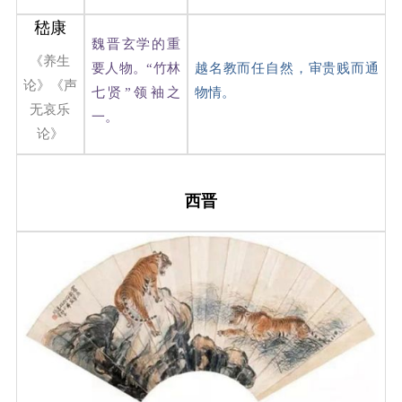
嵇康
魏晋玄学的重
《养生
要人物。“竹林
越名教而任自然，审贵贱而通
论》《声
七贤”领袖之
物情。
无哀乐
一。
论》
西晋