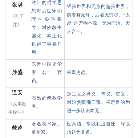
注》的哲学思
张湛
经验世界和无形的超验世界，
想对后世宋明
前者有始终，后者无穷尽。“太
《列子
理学影响很
易”是万物本源。无为而治。天
注》
大，对佛教中
人合一。
国化、本土化
也起了重要作
用。
东晋中期史学
孙盛
家、名士、官
极重史德。
员。
道安
定三义之禅义、等义、空义，
杰出的佛教学
对治贪嗔痴三毒。禅定目的为
《人本欲
者。
进一步认识本无。
生经注》
著名美术家、
性高洁，常以礼度自处，深以
戴逵
雕塑家。
放达为非道。