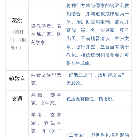
将神仙方术与儒家的纲常名教
相结合，并与道教戒律融为一
葛洪
体。治乱世应用重刑。兼收并
道教学者、著
蓄儒、墨、名、法诸家，尊君
《抱朴
名炼丹家、医
为天。不满魏晋清谈，主张文
子》《肘
药学家。
章、德行并重，立言当有助于
后方》
教化。相信炼制和服食金丹可
得长生成仙。
两晋之际思想
“好老庄之书，治剧辩之言”。
鲍敬言
家。
无君论。
高僧、佛学
支遁
色法无有自性。顿悟说。
家、文学家。
学者、玄学
家、养生学
家。其
《列子
“二元论”，即世界包括有形的