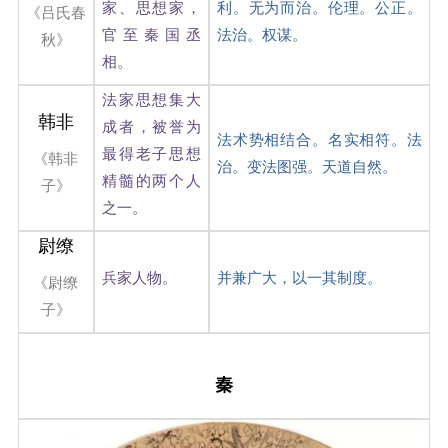
家、思想家，
利。无为而治。伦理。公正。
《吕氏春
官至秦国丞
法治。权谋。
秋》
相。
法家思想集大
韩非
成者，被誉为
法术势相结合。名实相符。法
最得老子思想
《韩非
治。变法图强。天道自然。
精髓的两个人
子》
之一。
尉缭
兵家人物。
并兼广大，以一其制度。
《尉缭
子》
秦