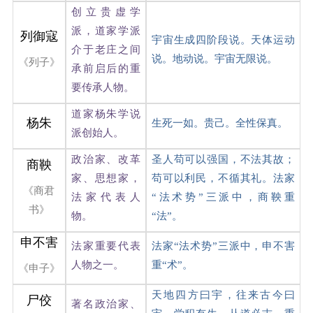
创立贵虚学
派，道家学派
列御寇
宇宙生成四阶段说。天体运动
介于老庄之间
说。地动说。宇宙无限说。
《列子》
承前启后的重
要传承人物。
道家杨朱学说
杨朱
生死一如。贵己。全性保真。
派创始人。
政治家、改革
圣人苟可以强国，不法其故；
商鞅
家、思想家，
苟可以利民，不循其礼。法家
《商君
法家代表人
“法术势”三派中，商鞅重
书》
物。
“法”。
申不害
法家重要代表
法家“法术势”三派中，申不害
人物之一。
重“术”。
《申子》
天地四方曰宇，往来古今曰
尸佼
著名政治家、