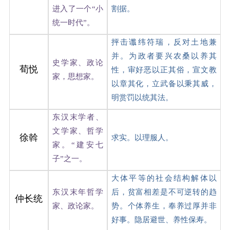
进入了一个“小
割据。
统一时代”。
抨击谶纬符瑞，反对土地兼
并。为政者要兴农桑以养其
史学家、政论
荀悦
性，审好恶以正其俗，宣文教
家，思想家。
以章其化，立武备以秉其威，
明赏罚以统其法。
东汉末学者、
文学家、哲学
徐斡
求实。以理服人。
家。“建安七
子”之一。
大体平等的社会结构解体以
东汉末年哲学
后，贫富相差是不可逆转的趋
仲长统
家、政论家。
势。个体养生，奉养过厚并非
好事。隐居避世、养性保寿。