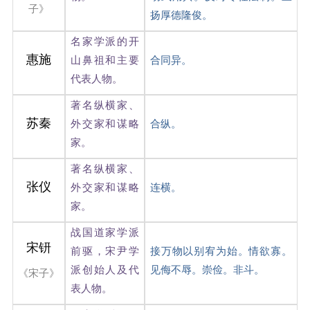
子》
扬厚德隆俊。
名家学派的开
惠施
山鼻祖和主要
合同异。
代表人物。
著名纵横家、
苏秦
外交家和谋略
合纵。
家。
著名纵横家、
张仪
外交家和谋略
连横。
家。
战国道家学派
宋钘
前驱，宋尹学
接万物以别宥为始。情欲寡。
派创始人及代
见侮不辱。崇俭。非斗。
《宋子》
表人物。