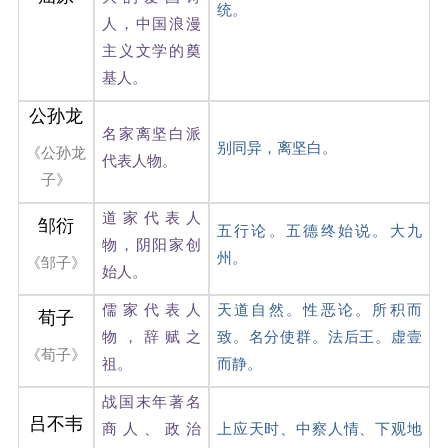
统。
人，中国浪漫
主义文学的奠
基人。
公孙龙
名家离坚白派
别同异，离坚白。
《公孙龙
代表人物。
子》
道家代表人
邹衍
五行论。五德终始说。大九
物，阴阳家创
州。
《邹子》
始人。
儒家代表人
天道自然。性恶论。所积而
荀子
物，辞赋之
致。名分使群。法后王。虚壹
《荀子》
祖。
而静。
战国末年著名
吕不韦
商人、政治
上应天时、中察人情、下观地