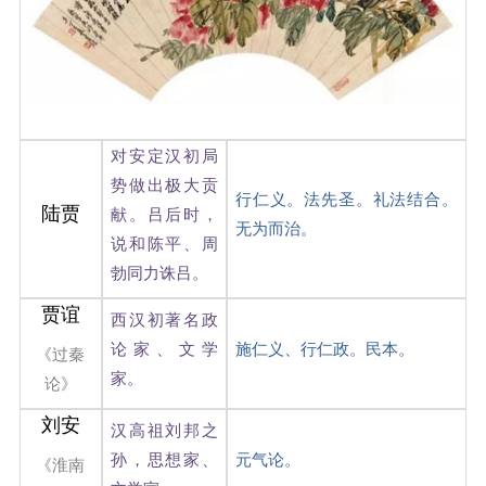
对安定汉初局
势做出极大贡
行仁义。法先圣。礼法结合。
陆贾
献。吕后时，
无为而治。
说和陈平、周
勃同力诛吕。
贾谊
西汉初著名政
论家、文学
施仁义、行仁政。民本。
《过秦
家。
论》
刘安
汉高祖刘邦之
孙，思想家、
元气论。
《淮南