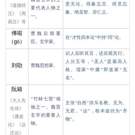
贵无论。得象忘言、得意忘
《道德经
要代表人物之
象。绝圣智、弃仁义。
注》《周
一。
易注》等
傅嘏
曹魏后期重
在“才性四本论”中持“同”论。
（
g
ǔ）
臣。玄学家。
识人应听其言，还应观其行。
人分五等，“圣人”是最高人
刘劭
曹魏思想家。
格。儒家“中庸”即道家“无
名”。
阮籍
“竹林七贤”领
《大人先
主张“自然”排斥名教。无为、
袖之一。魏晋
生传》
无君。“达”，根本途径为“齐
玄学的重要人
《通老
物”。
物。
论》《达
庄论》