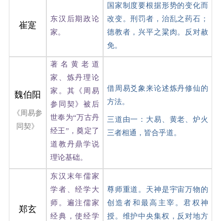
国家制度要根据形势的变化而
东汉后期政论
改变。刑罚者，治乱之药石；
崔寔
家。
德教者，兴平之粱肉。反对赦
免。
著名黄老道
家、炼丹理论
借周易爻象来论述炼丹修仙的
家。其《周易
魏伯阳
方法。
参同契》被后
《周易参
世奉为“万古丹
三道由一：大易、黄老、炉火
同契》
经王”，奠定了
三者相通，皆合乎道。
道教丹鼎学说
理论基础。
东汉末年儒家
学者、经学大
尊师重道。天神是宇宙万物的
师。遍注儒家
创造者和最高主宰。君权神
郑玄
经典，使经学
授。维护中央集权，反对地方