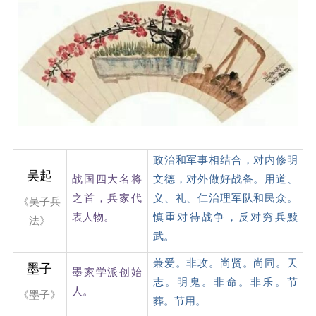
政治和军事相结合，对内修明
吴起
战国四大名将
文德，对外做好战备。用道、
之首，兵家代
义、礼、仁治理军队和民众。
《吴子兵
表人物。
慎重对待战争，反对穷兵黩
法》
武。
兼爱。非攻。尚贤。尚同。天
墨子
墨家学派创始
志。明鬼。非命。非乐。节
人。
《墨子》
葬。节用。