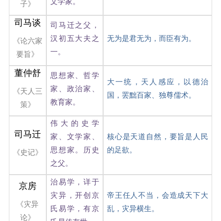
文学家。
子》
司马谈
司马迁之父，
汉初五大夫之
无为是君无为，而臣有为。
《论六家
一。
要旨》
董仲舒
思想家、哲学
大一统，天人感应，以德治
家、政治家、
《天人三
国，罢黜百家、独尊儒术。
教育家。
策》
伟大的史学
司马迁
家、文学家、
核心是天道自然，要旨是人民
思想家。历史
的足欲。
《史记》
之父。
治易学，详于
京房
灾异，开创京
帝王任人不当，会造成天下大
《灾异
氏易学，有京
乱，灾异横生。
论》