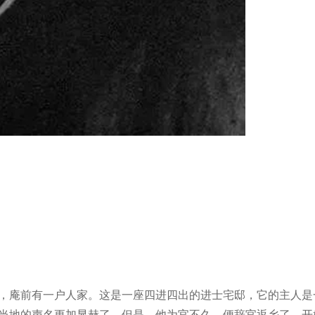
，庵前有一户人家。这是一座四进四出的进士宅邸，它的主人是
当地的声名更加显赫了。但是，他为官不久，便辞官返乡了，开