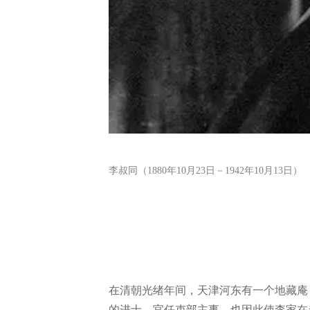
李叔同（1880年10月23日－1942年10月13日）
在清朝光绪年间，天津河东有一个地藏庵
的进士，官任吏部主事，也因此使李家在