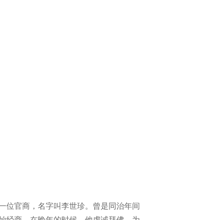
一位官商，名字叫李世珍。曾是同治年间
始经商。在晚年的时候，他虔诚拜佛，为